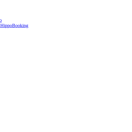
o
ne HippoBooking